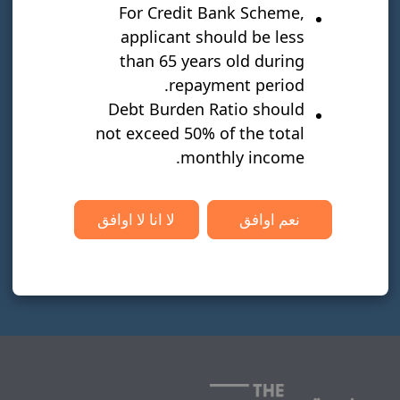
العروض الخاصة على المنتجات والخدمات
For Credit Bank Scheme,
الجديدة.
applicant should be less
than 65 years old during
أرغب في تلقي إشعارات عبر البريد
repayment period.
الإلكتروني من الصندوق حول العروض
Debt Burden Ratio should
الترويجية أو الخصومات أو العروض
not exceed 50% of the total
الخاصة على المنتجات الجديدة.
monthly income.
سجل الآن
نعم اوافق
لا انا لا اوافق
هل لديك حساب؟ تسجيل الدخول
تسجيل الدخول