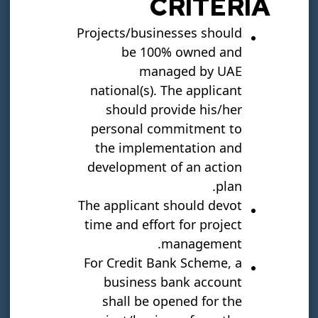
CRITERIA
Projects/businesses should
متحرك
*
be 100% owned and
+971
managed by UAE
national(s). The applicant
كلمة المرور
*
should provide his/her
personal commitment to
the implementation and
development of an action
تأكيد كلمة المرور
*
plan.
The applicant should devot
time and effort for project
management.
جنسية
*
For Credit Bank Scheme, a
Select Nationality
business bank account
shall be opened for the
رقم الهوية الإماراتية
*
(xxx-xxxx-xxxxxxx-x)