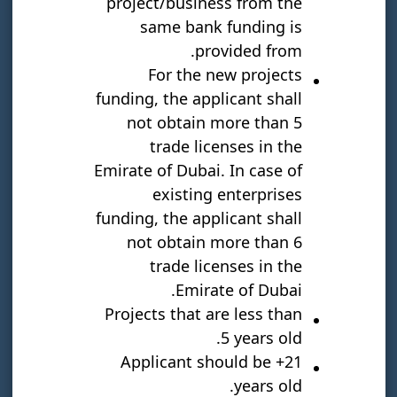
project/business from the
same bank funding is
provided from.
For the new projects
هل تتقدم بطلب للحصول على صندوق
funding, the applicant shall
الإغاثة؟
not obtain more than 5
قم بتحميل هوية الإمارات الخاصة بك
*
trade licenses in the
Emirate of Dubai. In case of
2MB
الحد الأقصى لحجم
الملف ، jpeg ، png ، pdf ،
تصفح
existing enterprises
doc
funding, the applicant shall
not obtain more than 6
أوافق على شروط وأحكام التمويل وأقر
trade licenses in the
بأنه سيتم التعامل مع بياناتي الشخصية
Emirate of Dubai.
وفقًا لإشعار الخصوصية
Projects that are less than
أرغب في تلقي إشعارات عبر الرسائل
5 years old.
النصية القصيرة من الصندوق حول
Applicant should be +21
العروض الترويجية أو الخصومات أو
years old.